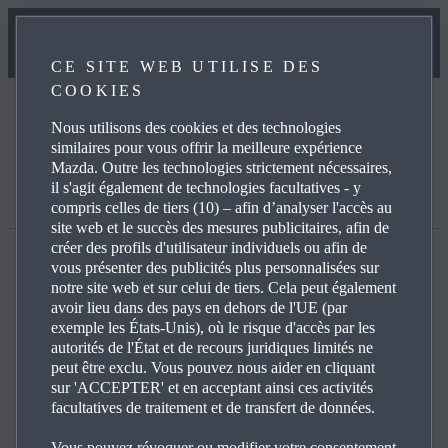
CE SITE WEB UTILISE DES
COOKIES
Modèles
Nous utilisons des cookies et des technologies
similaires pour vous offrir la meilleure expérience
Mazda. Outre les technologies strictement nécessaires,
il s'agit également de technologies facultatives - y
11 Résultats
Filtrer
compris celles de tiers (10) – afin d’analyser l'accès au
site web et le succès des mesures publicitaires, afin de
créer des profils d'utilisateur individuels ou afin de
vous présenter des publicités plus personnalisées sur
Mazda2 Hy­brid
notre site web et sur celui de tiers. Cela peut également
avoir lieu dans des pays en dehors de l'UE (par
Nouveau millésime
exemple les États-Unis), où le risque d'accès par les
autorités de l'État et de recours juridiques limités ne
peut être exclu. Vous pouvez nous aider en cliquant
sur 'ACCEPTER' et en acceptant ainsi ces activités
facultatives de traitement et de transfert de données.
Vous pouvez révoquer ou modifier votre consentement