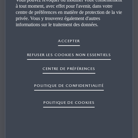
à tout moment, avec effet pour l'avenir, dans votre
centre de préférences en matière de protection de la vie
privée. Vous y trouverez également d'autres
Hybrid
informations sur le traitement des données.
1
Déjà pour
28.790,00 €
ACCEPTER
REFUSER LES COOKIES NON ESSENTIELS
SHOWROOM
CONFIGUREZ LA MAZDA
CENTRE DE PRÉFÉRENCES
DÉCOUVREZ LE STOCK
POLITIQUE DE CONFIDENTIALITÉ
POLITIQUE DE COOKIES
Mazda CX‑6
e
Nouvelle